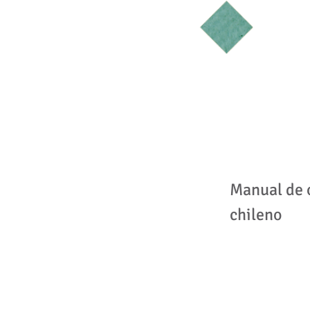
Manual 
aliment
Manual de o
chileno